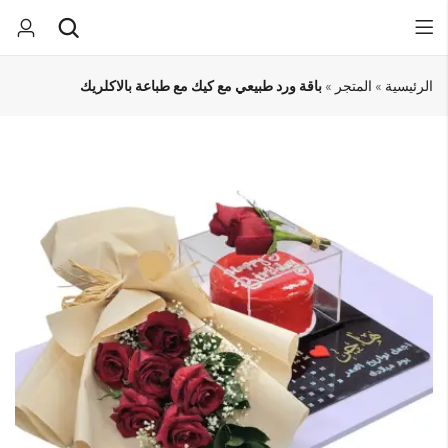
الرئيسية
»
المتجر
»
باقة ورد طبيعي مع كيك مع طباعة بالاكلريك
Back
Back
كيك
صندوق المفاجآت
تخرج
كب كيك
بسكوت
هدايا مواليد
يوم الميلاد