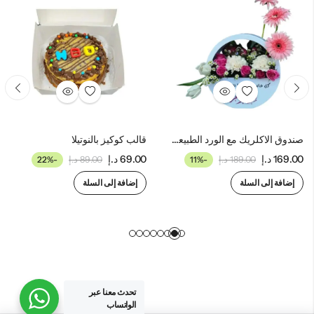
صندوق الاكلريك مع الورد الطبيعي (ابيض)
قالب كوكيز بالنوتيلا
169.00
د.إ
69.00
د.إ
189.00
د.إ
-11%
89.00
د.إ
-22%
إضافة إلى السلة
إضافة إلى السلة
تحدث معنا عبر
الواتساب