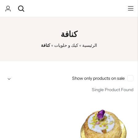
كنافة
Back
Back
الرئيسية
»
كيك و حلويات
»
كنافة
كيك
صندوق المفاجآت
تخرج
كب كيك
بسكوت
هدايا مواليد
Sort by
Show only products on sale
يوم الميلاد
Single Product Found