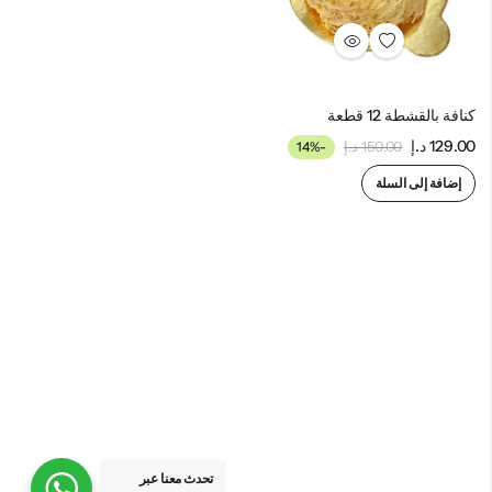
كنافة بالقشطة 12 قطعة
129.00
د.إ
150.00
د.إ
-14%
إضافة إلى السلة
تحدث معنا عبر